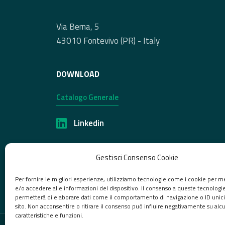
Via Berna, 5
43010 Fontevivo (PR) - Italy
DOWNLOAD
Catalogo Generale
Linkedin
Gestisci Consenso Cookie
Per fornire le migliori esperienze, utilizziamo tecnologie come i cookie per 
e/o accedere alle informazioni del dispositivo. Il consenso a queste tecnologie
permetterà di elaborare dati come il comportamento di navigazione o ID unici
sito. Non acconsentire o ritirare il consenso può influire negativamente su alc
caratteristiche e funzioni.