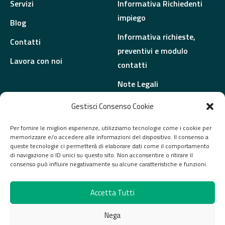
Servizi
Informativa Richiedenti
impiego
Blog
Informativa richieste,
Contatti
preventivi e modulo
Lavora con noi
contatti
Note Legali
Segnalazioni
Gestisci Consenso Cookie
whistleblowing
Per fornire le migliori esperienze, utilizziamo tecnologie come i cookie per
memorizzare e/o accedere alle informazioni del dispositivo. Il consenso a
queste tecnologie ci permetterà di elaborare dati come il comportamento
di navigazione o ID unici su questo sito. Non acconsentire o ritirare il
consenso può influire negativamente su alcune caratteristiche e funzioni.
© GB Group S.r.l. - Tutti i diritti riservati | P. IVA:
02916120344 | REA: PR 02916120344 | Capitale
Accetta Tutti
sociale € 100.000,00 interamente versato | Credits:
Nega
makia
.it