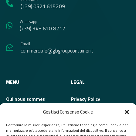
(+39) 0521 615209
Whatsapp
(+39) 348 610 8212
Email
commerciale@gbgroupcontainer.it
MENU
LEGAL
Qui nous sommes
Privacy Policy
Modules
Cookie Policy
Gestisci Consenso Cookie
Services
Whistleblowing
Per fornire le migliori esperienze, utilizziamo tecnologie come i cookie per
memorizzare e/o accedere alle informazioni del dispositivo. Il consenso a
Contacts
queste tecnologie ci permetterà di elaborare dati come il comportamento