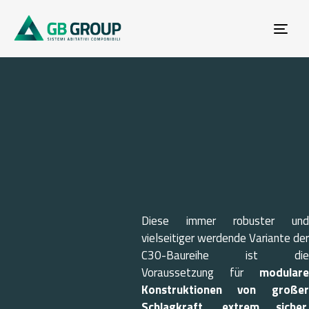
Tog
navi
Home
Moduli
Portfolios
Modul C30 BE100
Modul
Diese immer robuster und
vielseitiger werdende Variante der
C30
C30-Baureihe ist die
Voraussetzung für
modulare
Konstruktionen von großer
Schlagkraft, extrem sicher,