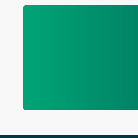
.schlüss
.modula